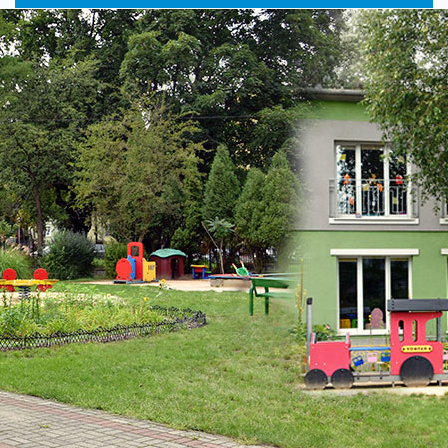
główne
nawigac